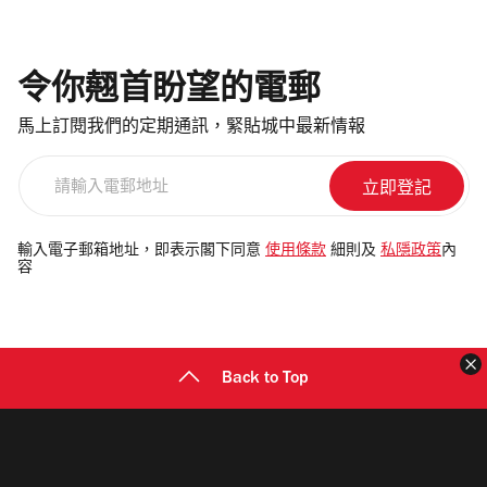
令你翹首盼望的電郵
馬上訂閱我們的定期通訊，緊貼城中最新情報
請
輸
入
電
輸入電子郵箱地址，即表示閣下同意
使用條款
細則及
私隱政策
內
容
郵
地
址
Back to Top