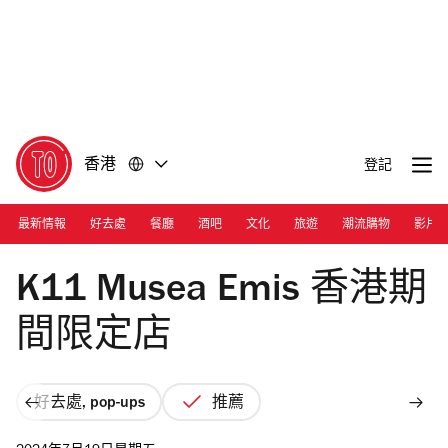
前
前
往
往
內
頁
容
尾
香港
登記
最新情報
好去處
餐廳
酒吧
文化
旅遊
潮流購物
影片
Photograph: Courtesy Emis
K11 Musea Emis 香港期
間限定店
好去處, pop-ups
推薦