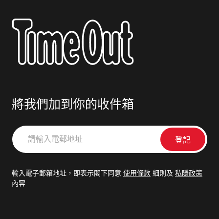
將我們加到你的收件箱
請
輸
入
電
輸入電子郵箱地址，即表示閣下同意
使用條款
細則及
私隱政策
郵
內容
地
址