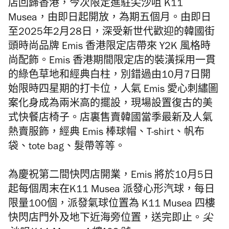
店回歸香港，今次限定進駐尖沙咀 K11
Musea，由即日起開放，為期五個月。由即日
至2025年2月28日，深受新世代歡迎的韓國街
頭時尚品牌 Emis 香港限定店帶來 Y2K 風格時
尚配飾。Emis 香港期間限定店的裝潢採用一貫
的綠色草地和經典白柱，別錯過由10月7日開
始限時四星期的打卡位，人氣 Emis 愛心刺繡圖
案化身成為兩米高的擺設，現場設置復古的美
式快餐店椅子。店裏售賣韓國當季最新及人氣
熱賣服飾，經典 Emis 棒球帽、T-shirt、帆布
袋、tote bag、髮帶等等。
為慶祝第二間快閃店開業，Emis
將於
10月5日
起
每個周末在K11 Musea 派發心形汽球，
每日
限量100個，派發氣球位置為 K11 Musea 四樓
快閃店門外及地下近海旁位置，送完即止。
尖