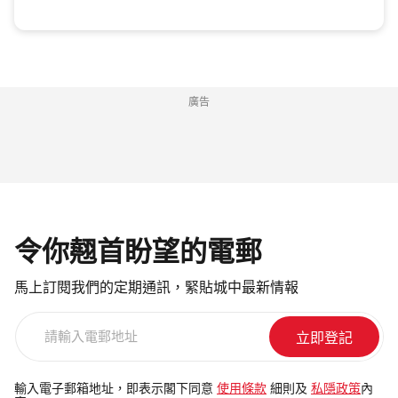
廣告
令你翹首盼望的電郵
馬上訂閱我們的定期通訊，緊貼城中最新情報
請
輸
入
電
輸入電子郵箱地址，即表示閣下同意
使用條款
細則及
私隱政策
內