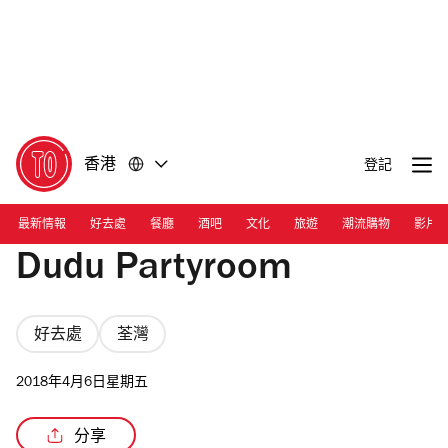
前
前
往
往
內
頁
容
尾
香港
登記
最新情報
好去處
餐廳
酒吧
文化
旅遊
潮流購物
影片
Dudu Partyroom
好去處
荃灣
2018年4月6日星期五
分享