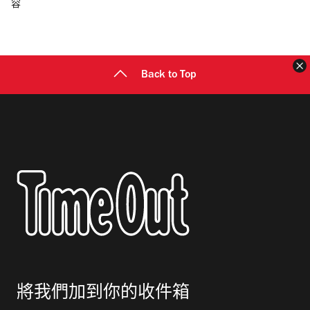
容
郵
地
址
Back to Top
將我們加到你的收件箱