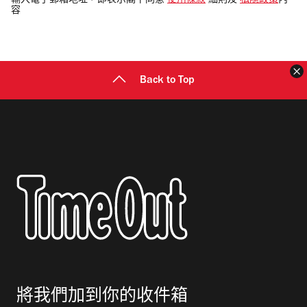
輸入電子郵箱地址，即表示閣下同意
使用條款
細則及
私隱政策
內
容
郵
地
址
Back to Top
將我們加到你的收件箱