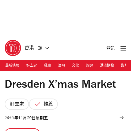
前
前
往
往
內
頁
容
尾
香港
登記
最新情報
好去處
餐廳
酒吧
文化
旅遊
潮流購物
影片
Mira Place/Paco Tam
Dresden X’mas Market
好去處
推薦
2019年11月29日星期五