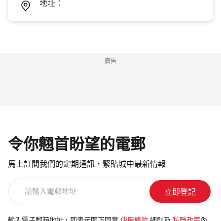
地址：
廣告
令你翹首盼望的電郵
馬上訂閱我們的定期通訊，緊貼城中最新情報
請
輸
入
電