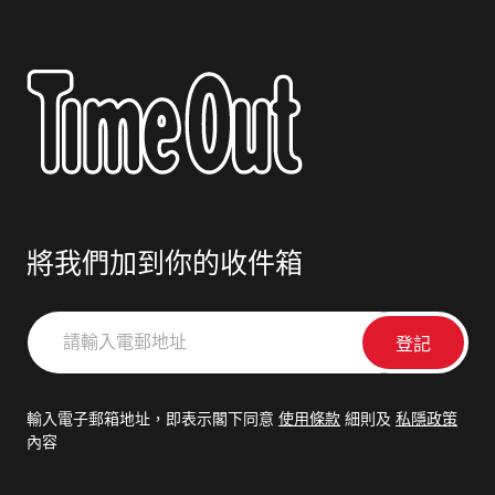
將我們加到你的收件箱
請
輸
入
電
輸入電子郵箱地址，即表示閣下同意
使用條款
細則及
私隱政策
郵
內容
地
址