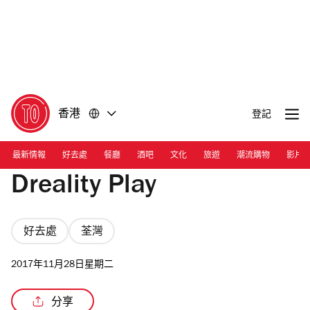
前
前
往
往
內
頁
容
尾
香港
登記
最新情報
好去處
餐廳
酒吧
文化
旅遊
潮流購物
影片
Dreality Play
好去處
荃灣
2017年11月28日星期二
分享