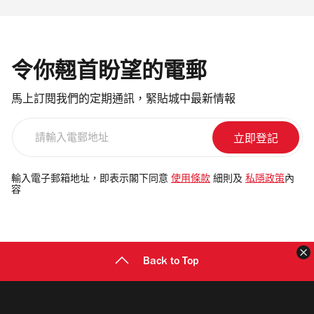
令你翹首盼望的電郵
馬上訂閱我們的定期通訊，緊貼城中最新情報
請
輸
入
電
輸入電子郵箱地址，即表示閣下同意
使用條款
細則及
私隱政策
內
容
郵
地
址
Back to Top