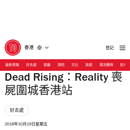
前
前
往
往
內
頁
容
尾
香港
登記
最新情報
好去處
餐廳
酒吧
文化
旅遊
潮流購物
影片
Dead Rising：Reality 喪
屍圍城香港站
好去處
2018年10月19日星期五