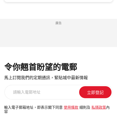
廣告
令你翹首盼望的電郵
馬上訂閱我們的定期通訊，緊貼城中最新情報
請
輸
入
電
輸入電子郵箱地址，即表示閣下同意
使用條款
細則及
私隱政策
內
容
郵