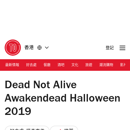
前
前
往
往
內
頁
容
尾
香港
登記
最新情報
好去處
餐廳
酒吧
文化
旅遊
潮流購物
影片
Dead Not Alive
Dead Not Alive
Awakendead Halloween
2019