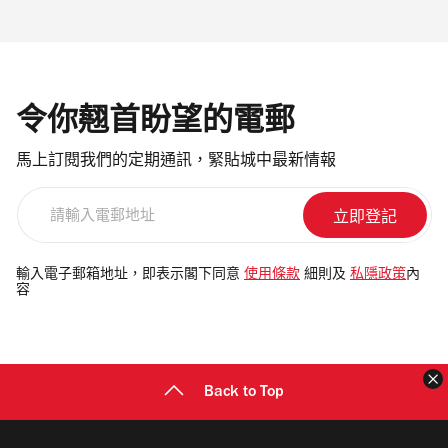
令你翹首盼望的電郵
馬上訂閱我們的定期通訊，緊貼城中最新情報
請
輸
入
電
輸入電子郵箱地址，即表示閣下同意
使用條款
細則及
私隱政策
內
容
郵
地
址
Back to Top