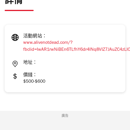
詳情
活動網站：
www.alivenotdead.com/?
fbclid=IwAR1rwNiBEn6TLfhY6dr4INq8VIZ7JAuZC4zLIOz
地址：
價錢：
$500-$600
廣告