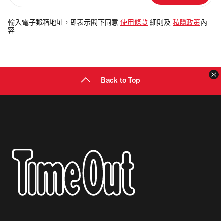
入
電
輸入電子郵箱地址，即表示閣下同意
使用條款
細則及
私隱政策
內
容
郵
地
址
Back to Top