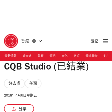
前
前
往
往
內
頁
容
尾
香港
登記
最新情報
好去處
餐廳
酒吧
文化
旅遊
潮流購物
影片
CQB Studio (已結業)
好去處
荃灣
2018年4月6日星期五
分享