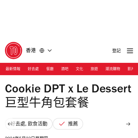
前
前
往
往
內
頁
容
尾
香港
登記
最新情報
好去處
餐廳
酒吧
文化
旅遊
潮流購物
影片
Photograph: Cara Hung
Cookie DPT x Le Dessert
巨型牛角包套餐
好去處, 飲食活動
推薦