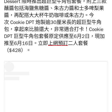
Dessert 限時推出超巨型牛角包套餐，附上三款
蘸醬包括海鹽焦糖醬、朱古力醬和士多啤梨果
醬，再
配搭大大杯牛奶咖啡或朱古力。今
次
Cookie DPT 炮製逾30厘米長的
超巨型牛角
包，拿起來比臉還大，非常適合打卡！Cookie
DPT
巨型牛角包套餐原定供應至6月2日，現加
推至6月16日。
立即
上網預訂
二人套餐
（$428）。