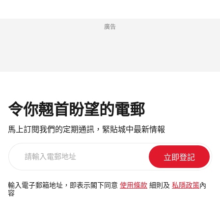
廣告
令你翹首盼望的電郵
馬上訂閱我們的定期通訊，緊貼城中最新情報
請
輸
入
電
輸入電子郵箱地址，即表示閣下同意
使用條款
細則及
私隱政策
內
容
郵
地
址