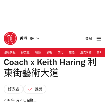
前
前
往
往
內
頁
容
尾
香港
登記
最新情報
好去處
餐廳
酒吧
文化
旅遊
潮流購物
影片
Coach x Keith Haring 利
東街藝術大道
好去處
推薦
2018年3月20日星期二