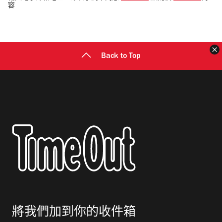
容
郵
地
址
Back to Top
將我們加到你的收件箱