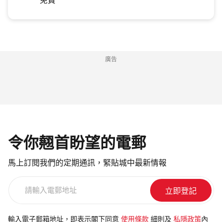
免費
廣告
令你翹首盼望的電郵
馬上訂閱我們的定期通訊，緊貼城中最新情報
請
輸
入
電
輸入電子郵箱地址，即表示閣下同意
使用條款
細則及
私隱政策
內