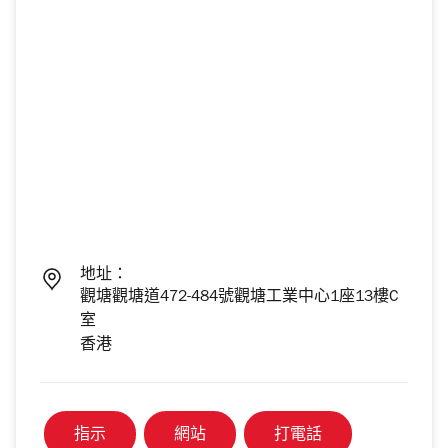
地址：
觀塘觀塘道472-484號觀塘工業中心1座13樓C
室
香港
指示
網站
打電話