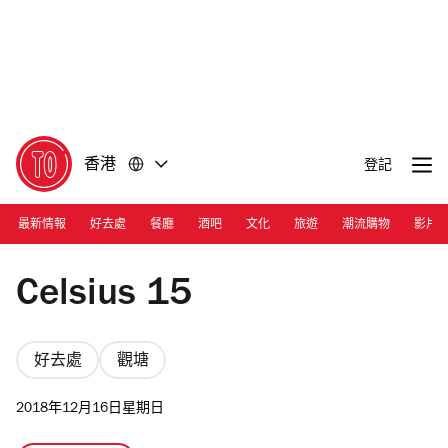
前
前
往
往
內
頁
容
尾
香港
登記
最新情報
好去處
餐廳
酒吧
文化
旅遊
潮流購物
影片
Photograph: Courtesy Celsius 15
Celsius 15
好去處
觀塘
2018年12月16日星期日