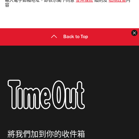
輸入電子郵箱地址，即表示閣下同意
使用條款
細則及
私隱政策
內
容
郵
地
址
Back to Top
將我們加到你的收件箱