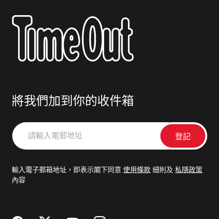
將我們加到你的收件箱
請
輸
入
電
輸入電子郵箱地址，即表示閣下同意
使用條款
細則及
私隱政策
郵
內容
地
址