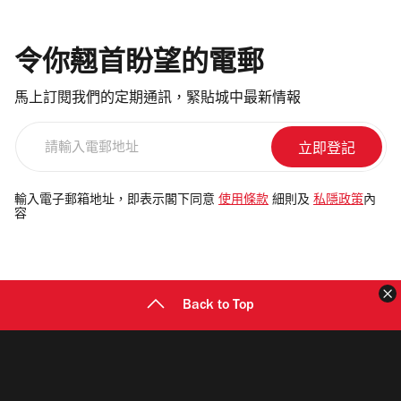
令你翹首盼望的電郵
馬上訂閱我們的定期通訊，緊貼城中最新情報
請
輸
入
電
輸入電子郵箱地址，即表示閣下同意
使用條款
細則及
私隱政策
內
容
郵
地
址
Back to Top