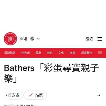
前
前
往
往
內
頁
容
尾
香港
登記
最新情報
好去處
餐廳
酒吧
文化
旅遊
潮流購物
影片
Bathers
Bathers「彩蛋尋寶親子
樂」
好去處
推薦