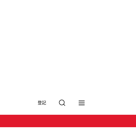
搜
登記
尋