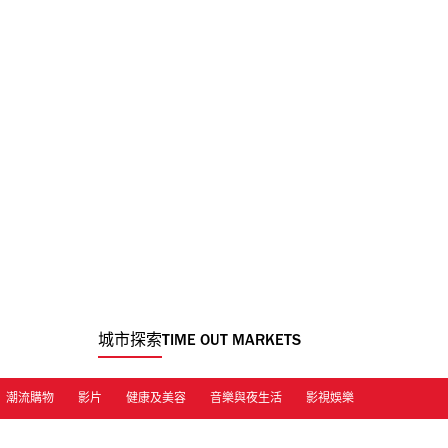
城市探索
TIME OUT MARKETS
潮流購物
影片
健康及美容
音樂與夜生活
影視娛樂