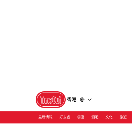
前
前
往
往
內
頁
容
尾
香港
最新情報
好去處
餐廳
酒吧
文化
旅遊