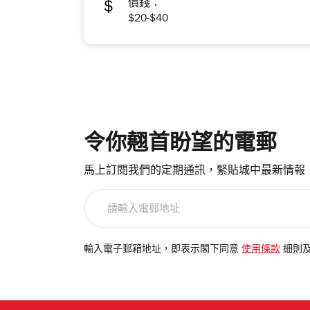
價錢：
$20-$40
令你翹首盼望的電郵
馬上訂閱我們的定期通訊，緊貼城中最新情報
請
輸
入
電
輸入電子郵箱地址，即表示閣下同意
使用條款
細則
郵
地
址