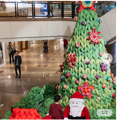
/2
Ry