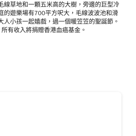
毛線草地和一顆五米高的大樹，旁邊的巨型冷
庭的遊樂場有700平方呎大，毛線波波池和滑
大人小孩一起嬉戲，過一個暖笠笠的聖誕節。
0，所有收入將捐贈香港血癌基金。