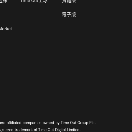
通訊
Time Out全球
實體版
電子版
Market
nd affiliated companies owned by Time Out Group Plc.
egistered trademark of Time Out Digital Limited.