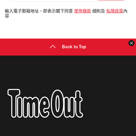
入
電
輸入電子郵箱地址，即表示閣下同意
使用條款
細則及
私隱政策
內
容
郵
地
址
Back to Top