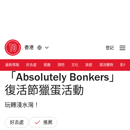
前
前
往
往
內
頁
容
尾
香港
登記
最新情報
好去處
餐廳
酒吧
文化
旅遊
潮流購物
影片
「Absolutely Bonkers」
復活節獵蛋活動
玩轉淺水灣！
好去處
推薦