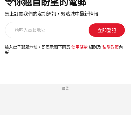
令你翹首盼望的電郵
馬上訂閱我們的定期通訊，緊貼城中最新情報
請
輸
入
電
輸入電子郵箱地址，即表示閣下同意
使用條款
細則及
私隱政策
內
容
郵
地
址
廣告