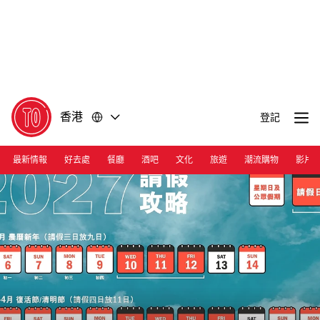
前
前
往
往
內
頁
容
尾
香港
登記
最新情報
好去處
餐廳
酒吧
文化
旅遊
潮流購物
影片