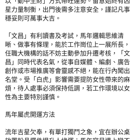
以「動中生財」方式帶旺運勢。留意始終有凶
星力量制衡，出門後需多注意安全，謹記凡事
穩妥則可萬事大吉。
「文昌」有利讀書及考試，馬年邏輯思維清
晰、做事有條理，能於工作崗位上一展所長，
任職大機構的話不妨主動參加升遷考核，「文
昌」同時代表名氣，從事自媒體、編劇、廣告
創作或市場推廣等會靈感不絕，能在行內闖出
名堂。受「白虎」影響需要提防女性帶來的麻
煩，待人處事必須保持低調，若工作環境以女
性為主要特別謹慎。
馬年屬虎開運方法
流年吉星欠奉，有單打獨鬥之象，宜在辦公桌