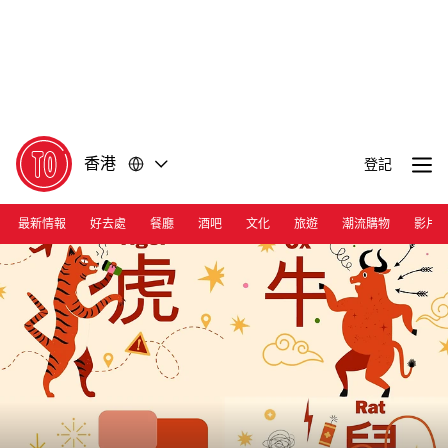
前
前
往
往
內
頁
容
尾
香港
登記
最新情報
好去處
餐廳
酒吧
文化
旅遊
潮流購物
影片