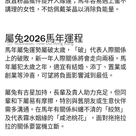
放置粉晶擺件提升人緣運；馬年容易遇上蠻不
講理的女性，不妨佩戴茶晶以消除負能量。
屬兔2026馬年運程
Illustration: Time Out Hong Kong
馬年屬兔運勢屬破太歲，「破」代表人際關係
上的破敗，新一年人際關係將會走向兩極。馬
年屬犯太歲之年，適宜有結婚、添丁、置業或
創業等沖喜，可望將負面影響減到最低。
屬兔有吉星加持，長輩及貴人助力充足，但同
輩和下屬易有摩擦，特別與舊朋友或生意伙伴
需多溝通。在馬年有關係糾纏不清的「絞煞」
及代表霧水姻緣的「咸池桃花」，面對拖拖拉
拉的關係要當機立斷。