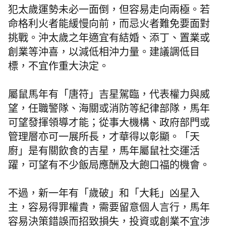
犯太歲運勢未必一面倒，但容易走向兩極。若
命格利火者能緩慢向前，而忌火者難免要面對
挑戰。沖太歲之年適宜有結婚、添丁、置業或
創業等沖喜，以減低相沖力量。建議調低目
標，不宜作重大決定。
屬鼠馬年有「唐符」吉星駕臨，代表權力與威
望，任職警隊、海關或消防等紀律部隊，馬年
可望發揮領導才能；從事大機構、政府部門或
管理層亦可一展所長，才華得以彰顯。「天
廚」是有關飲食的吉星，馬年屬鼠社交運活
躍，可望有不少飯局應酬及大飽口福的機會。
不過，新一年有「歲破」和「大耗」凶星入
主，容易得罪權貴，需要留意個人言行，馬年
容易決策錯誤而招致損失，投資或創業不宜涉