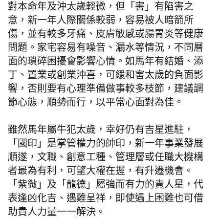
對本命年及沖太歲輕微，但「害」有陷害之
意，新一年人際關係較弱，容易被人暗箭所
傷，並有較多牙痛、皮膚敏感或腸胃炎等健康
問題。家宅容易有噪音、漏水等情況，不同層
面的瑣碎困擾會影響心情。如馬年有結婚、添
丁、置業或創業沖喜，可緩和害太歲的負面影
響，否則要有心理準備做事較多枝節，建議調
節心態，順勢而行，以平常心面對為佳。
雖然馬年屬牛犯太歲，幸好仍有吉星進駐，
「國印」是掌管權力的帥印，新一年事業發展
順遂，文職、創意工種、管理層或任職大機構
者最為有利，可望大權在握，有升遷機會。
「紫微」及「龍德」屬強而有力的貴人星，代
表逢凶化吉、遇難呈祥，即使遇上困難也可借
助貴人力量一一解決。