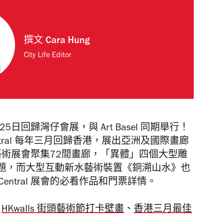
撰文
Cara Hung
City Life Editor
22至25日回歸灣仔會展，與 Art Basel 同期舉行！
ntral 每年三月回歸香港，展出亞洲及國際畫廊
藝術展會聚集72間畫廊，「異體」四個大型雕
題，而大型互動新水藝術裝置《銅溯山水》也
Central 展會的必看作品和門票詳情。
、
HKwalls 街頭藝術節打卡壁畫
、
香港三月最佳