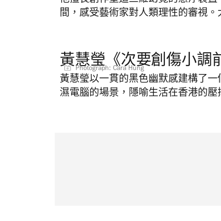
他擅長創作塑造三維幻覺的懸浮裝置
間，感受藝術家對人類理性的審視。大邱藝廊
黃慧瑩《次要創傷小調
Photograph: Cara Hung
黃慧瑩以一貫的黑色幽默感建構了一
濕電腦的場景，隱喻生活在香港的壓抑。由香港藝