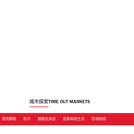
城市探索
TIME OUT MARKETS
潮流購物
影片
健康及美容
音樂與夜生活
影視娛樂