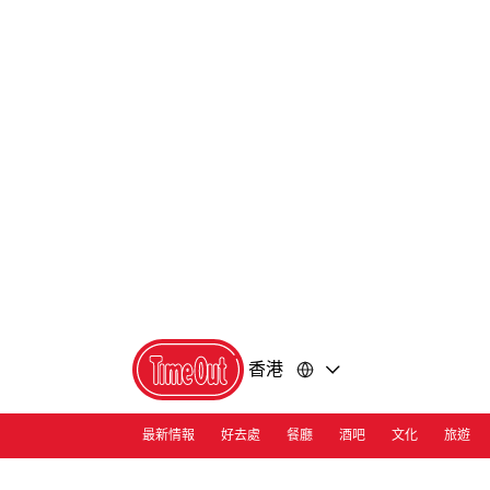
前
前
往
往
內
頁
容
尾
香港
最新情報
好去處
餐廳
酒吧
文化
旅遊