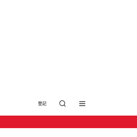
搜
登記
尋