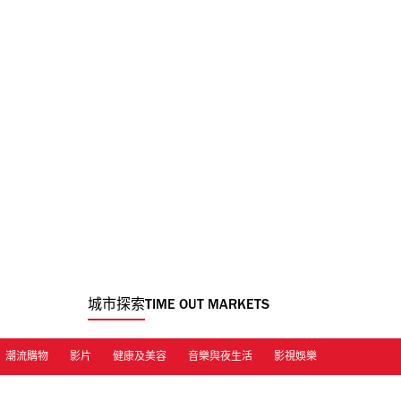
城市探索
TIME OUT MARKETS
潮流購物
影片
健康及美容
音樂與夜生活
影視娛樂