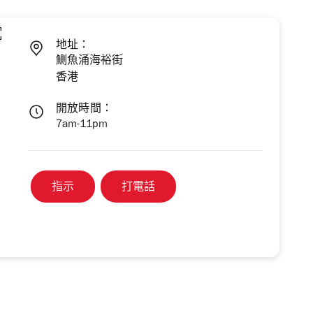
地址：
鰂魚涌海裕街
香港
開放時間：
7am-11pm
指示
打電話