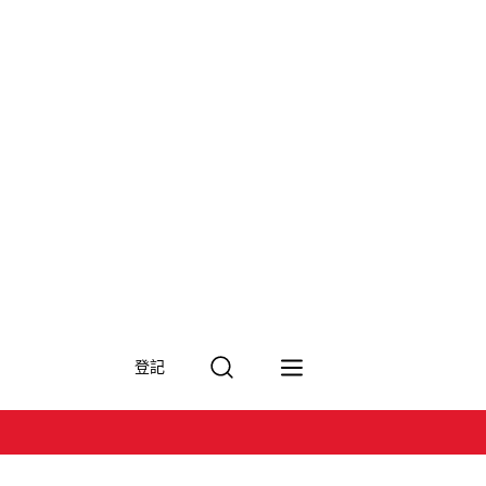
搜
登記
尋