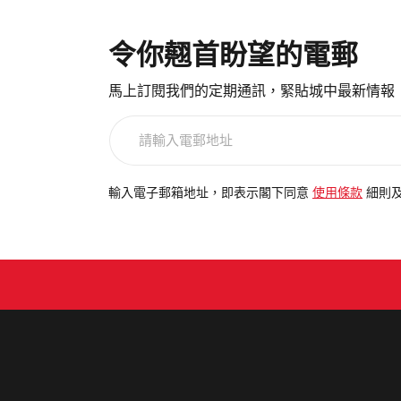
令你翹首盼望的電郵
馬上訂閱我們的定期通訊，緊貼城中最新情報
請
輸
入
電
輸入電子郵箱地址，即表示閣下同意
使用條款
細則
郵
地
址