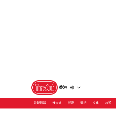
前
前
往
往
內
頁
容
尾
香港
最新情報
好去處
餐廳
酒吧
文化
旅遊