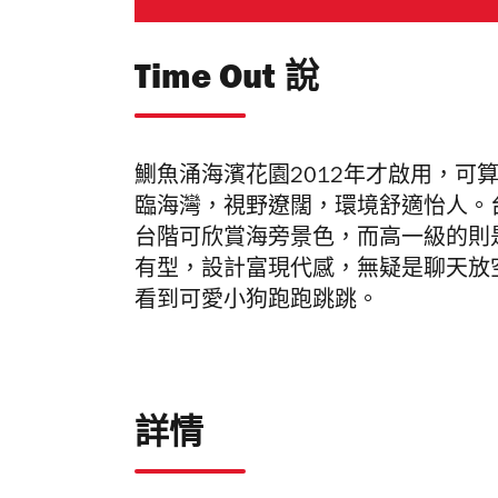
Time Out 說
鰂魚涌海濱花園2012年才啟用，可
臨海灣
，視野遼闊，環境舒適怡人。
台階可欣賞海旁景色，而高一級的則
有型
，設計富現代感，
無疑是聊天放
看到可愛小狗跑跑跳跳。
詳情