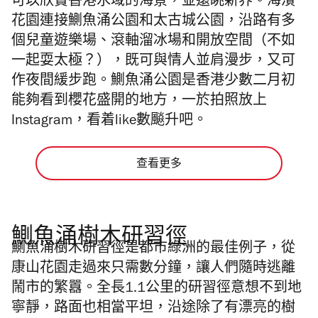
可以欣賞香港水域的海景，並遠眺新界。海濱
花園連接鰂魚涌公園和太古城公園，沿路有多
個兒童遊樂場、滾軸溜冰場和開放空間（不如
一起耍太極？），既可與情人並肩漫步，又可
作夜間緩步跑。鰂魚涌公園是香港少數二月初
能夠看到櫻花盛開的地方，一於拍照放上
Instagram，看着like數飈升吧。
查看更多
鰂魚涌樹木研習徑
鰂魚涌樹木研習徑是都市綠洲的最佳例子，從
康山花園走過來只需數分鐘，讓人們隨時逃離
鬧市的繁囂。全長1.1公里的研習徑意想不到地
寧靜，路面也相當平坦，沿途除了有漂亮的樹