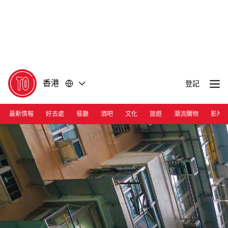
前
前
往
往
內
頁
容
尾
香港
登記
最新情報
好去處
餐廳
酒吧
文化
旅遊
潮流購物
影片