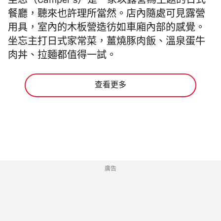
坐忘（Camper’s）是一家以露營為主題的日式
餐廳，聽來也許理所當然。店內隨處可見露營
用具，室內的木板營造彷如車廂內部的感覺。
坐忘主打日式家常菜，薑燒豚肉飯、溫泉蛋牛
肉丼、拉麵都值得一試。
查看更多
廣告