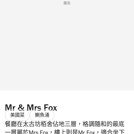
廣告
Mr & Mrs Fox
美國菜
鰂魚涌
餐廳在太古坊栢舍佔地三層，格調隨和的最底
一層屬於Mrs Fox，樓上則是Mr Fox，適合坐下