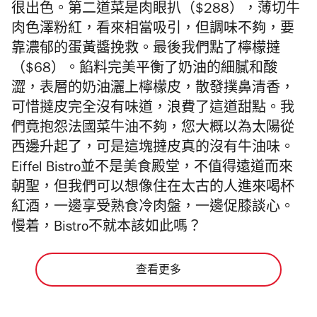
很出色。第二道菜是肉眼扒（$288），薄切牛
肉色澤粉紅，看來相當吸引，但調味不夠，要
靠濃郁的蛋黃醬挽救。最後我們點了檸檬撻
（$68）。餡料完美平衡了奶油的細膩和酸
澀，表層的奶油灑上檸檬皮，散發撲鼻清香，
可惜撻皮完全沒有味道，浪費了這道甜點。我
們竟抱怨法國菜牛油不夠，您大概以為太陽從
西邊升起了，可是這塊撻皮真的沒有牛油味。
Eiffel Bistro並不是美食殿堂，不值得遠道而來
朝聖，但我們可以想像住在太古的人進來喝杯
紅酒，一邊享受熟食冷肉盤，一邊促膝談心。
慢着，Bistro不就本該如此嗎？
查看更多