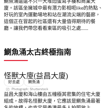
鰂魚涌遠遠不只一大堆悶蛋寫字樓和商業大
廈。該區坐擁城中最有潛力影相呃
like
的熱點、
好玩的室內運動場地和站在潮流尖端的藝廊，
這個正在冒起的社區還有大量值得期待的餐
廳。讓我們帶您看看東區的吸引之處
......
鰂魚涌太古終極指南
怪獸大廈(益昌大廈)
好去處
鰂魚涌
Photograph: Shutterstock
益昌大廈和海山樓由五幢極其密集的住宅大廈
組成，故得名怪獸大廈，它應該是鰂魚涌最著