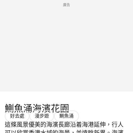
廣告
鰂魚涌海濱花園
好去處
漫步遊
鰂魚涌
這條風景優美的海濱長廊沿着海港延伸，行人