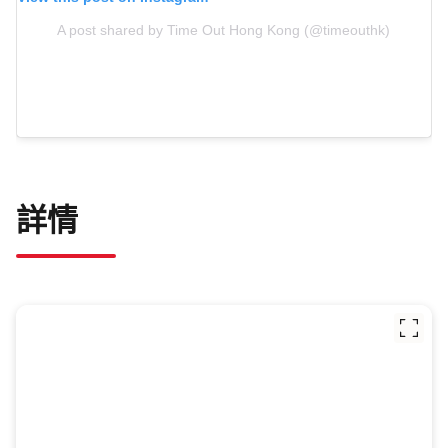
A post shared by Time Out Hong Kong (@timeouthk)
詳情