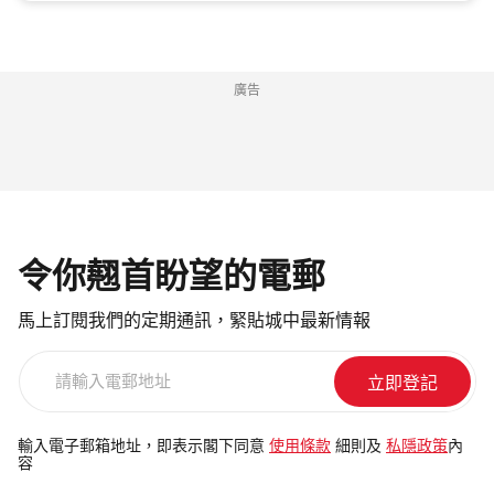
廣告
令你翹首盼望的電郵
馬上訂閱我們的定期通訊，緊貼城中最新情報
請
輸
入
電
輸入電子郵箱地址，即表示閣下同意
使用條款
細則及
私隱政策
內
容
郵