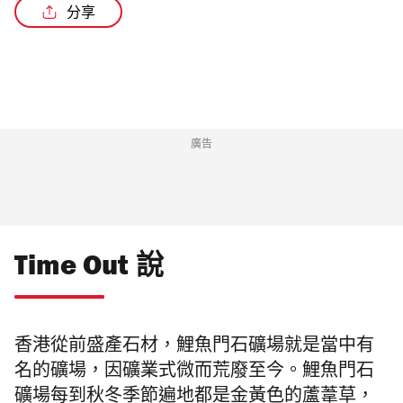
分享
廣告
Time Out 說
香港從前盛產石材，鯉魚門石礦場就是當中有
名的礦場，因礦業式微而荒廢至今。
鯉魚門石
礦場每到秋冬季節遍地都是金黃色的蘆葦草，