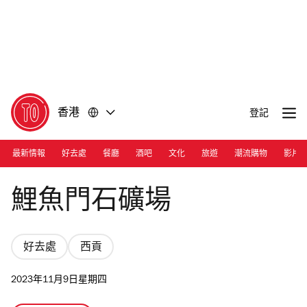
前
前
往
往
內
頁
容
尾
香港
登記
最新情報
好去處
餐廳
酒吧
文化
旅遊
潮流購物
影片
Photograph: Cara Hung
鯉魚門石礦場
好去處
西貢
2023年11月9日星期四