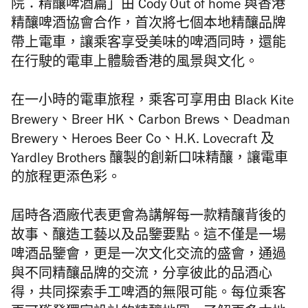
院：精釀啤酒篇」
由 Cody Out of home
與香港
精釀啤酒協會合作，首次
將七個本地精釀品牌
帶上
電車，
讓乘客享受美味的啤酒同時，
還能
在行駛的
電車
上體驗香港的風景與文化。
在一小時的電車旅程，乘客可享用由 Black Kite
Brewery、Breer HK、Carbon Brews、Deadman
Brewery、Heroes Beer Co、H.K. Lovecraft 及
Yardley Brothers 釀製的創新口味精釀，讓
電車
的旅程更添色彩。
屆時各酒廠代表更會為講解每一款精釀背後的
故事、釀造工藝以及品鑒要點。這不僅是一場
啤酒品鑒會，更是一次文化交流的盛會，通過
與不同精釀品牌的交流，分享彼此的品酒心
得，共同探索手工啤酒的無限可能。每位乘客