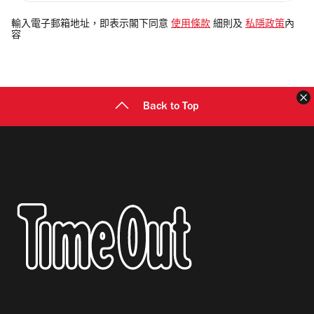
入
電
輸入電子郵箱地址，即表示閣下同意
使用條款
細則及
私隱政策
內
容
郵
地
址
Back to Top