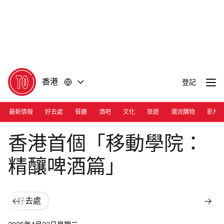
前
前
往
往
內
頁
容
尾
香港
登記
最新情報
好去處
餐廳
酒吧
文化
旅遊
潮流購物
影片
Photograph: Courtesy Cody out of home
香港首個「移動學院：
精釀啤酒篇」
好去處