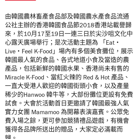
由韓國農林畜產食品部及韓國農水產食品流通
公社主辦的香港韓國食品節2018香港站載譽歸
來，於10月17至19日一連三日於尖沙咀文化中
心露天廣場舉行；是次活動主題為 「Eat・
Live・Feel K-Food」場內有多個美食攤位，展示
韓國最人氣的食品、各式地道小食及當造的農
產品，包括新鮮的韓國水果、香港尚未有售的
Miracle K-Food、當紅火辣的 Red & Hot 產品、
一直大受港人歡迎的韓國街頭小食，以及產量
稀少的Hanwoo 韓牛等，大部份攤位更設有免費
試食。大會於活動首日更邀請了韓國最強人氣
實力女團 Mamamoo 為開幕表演嘉賓。公眾免
費入場之餘，更可參加競猜禮品遊戲，有機會
獲得各品牌所送出的贈品，大家定必滿載而