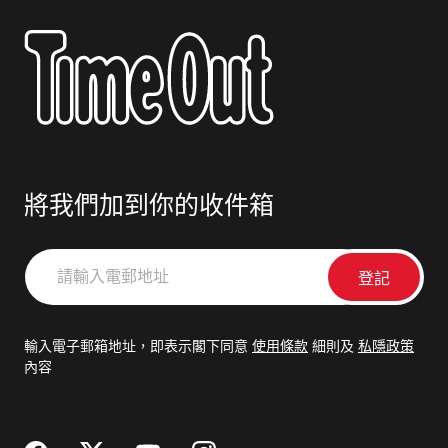
將我們加到你的收件箱
請
輸
入
電
輸入電子郵箱地址，即表示閣下同意
使用條款
細則及
私隱政策
郵
內容
地
址