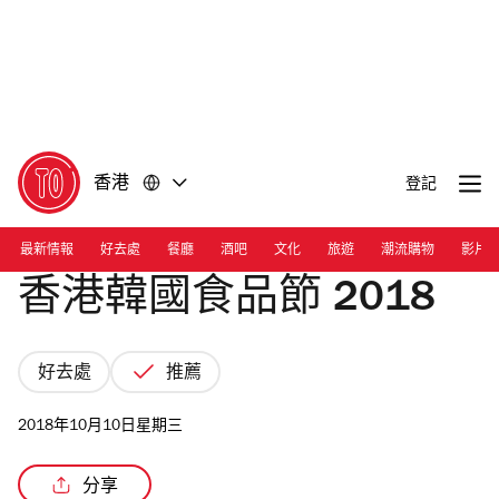
前
前
往
往
內
頁
容
尾
香港
登記
最新情報
好去處
餐廳
酒吧
文化
旅遊
潮流購物
影片
香港韓國食品節 2018
好去處
推薦
2018年10月10日星期三
分享