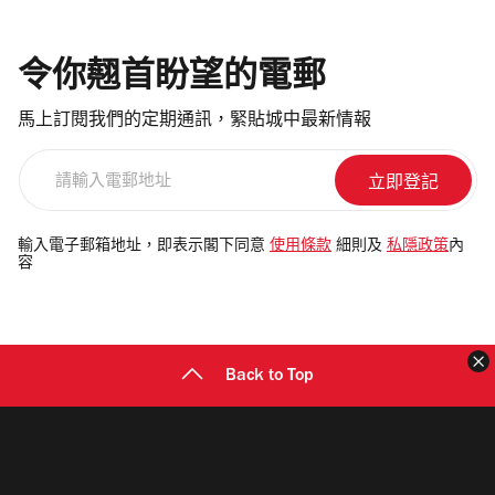
令你翹首盼望的電郵
馬上訂閱我們的定期通訊，緊貼城中最新情報
請
輸
入
電
輸入電子郵箱地址，即表示閣下同意
使用條款
細則及
私隱政策
內
容
郵
地
址
Back to Top