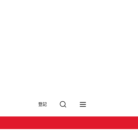
搜
登記
尋