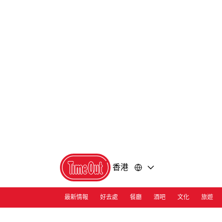
前
前
往
往
內
頁
容
尾
香港
最新情報
好去處
餐廳
酒吧
文化
旅遊