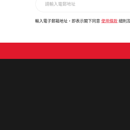
輸
入
電
輸入電子郵箱地址，即表示閣下同意
使用條款
細則
郵
地
址