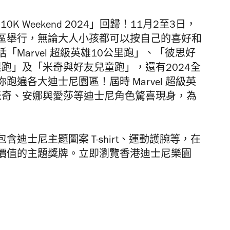
 Weekend 2024」回歸！11月2至3日，
區舉行，無論大人小孩都可以按自己的喜好和
括
「Marvel 超級英
雄10公里跑」、
「彼思好
公里跑」及
「米奇與好友兒童跑」，還有2024全
遍各大迪士尼園區！屆時 Marvel 超級英
友、米奇、安娜與愛莎等迪士尼角色驚喜現身，為
迪士尼主題圖案 T-shirt、運動護腕等，在
價值的主題獎牌。立即瀏覽香港迪士尼樂園