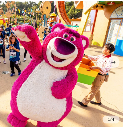
/4
Ph