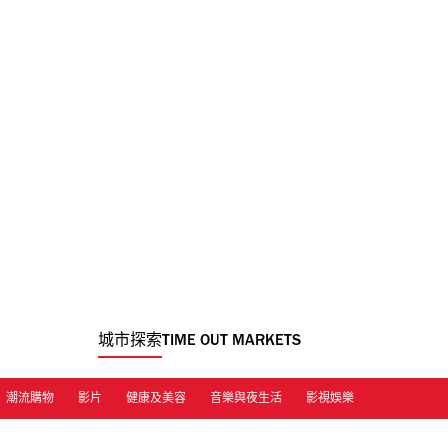
城市探索
TIME OUT MARKETS
潮流購物
影片
健康及美容
音樂與夜生活
影視娛樂