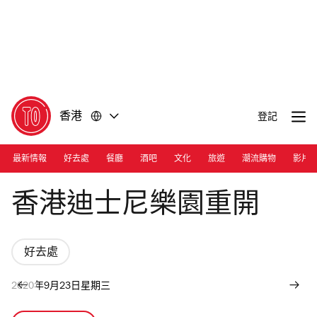
前
前
往
往
內
頁
容
尾
香港
登記
最新情報
好去處
餐廳
酒吧
文化
旅遊
潮流購物
影片
Photograph: Courtesy Hong Kong Disneyland
香港迪士尼樂園重開
好去處
2020年9月23日星期三