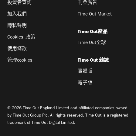
投資者查詢
刊登廣告
加入我們
Time Out Market
隱私聲明
Time Out產品
Cookies 政策
Time Out全球
使用條款
管理cookies
Time Out 雜誌
實體版
電子版
© 2026 Time Out England Limited and affiliated companies owned
by Time Out Group Plc. All rights reserved. Time Out is a registered
trademark of Time Out Digital Limited.