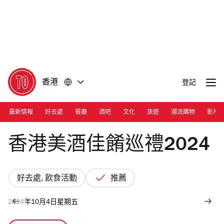
前
前
往
往
內
頁
容
尾
香港
登記
最新情報
好去處
餐廳
酒吧
文化
旅遊
潮流購物
影片
Photograph: Courtesy HKTB
香港美酒佳餚巡禮2024
好去處, 飲食活動
推薦
2024年10月4日星期五