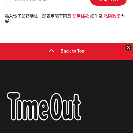
輸
入
電
輸入電子郵箱地址，即表示閣下同意
使用條款
細則及
私隱政策
內
容
郵
地
址
Back to Top