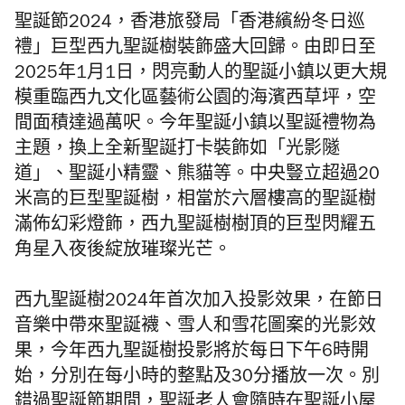
聖誕節2024，香港旅發局「香港繽紛冬日巡
禮」
巨型西九聖誕樹裝飾盛大回歸。
由即日至
2025年1月1日，閃亮動人的聖誕小鎮以更大規
模重臨西九文化區藝術公園的海濱西草坪，空
間面積達過萬呎。今年
聖誕小鎮以聖誕禮物為
主題，
換上全新聖誕打卡裝飾如「光影隧
道」、聖誕小精靈、熊貓
等。
中央豎立超過20
米高的巨型聖誕樹，相當於六層樓高的聖誕樹
滿佈幻彩燈飾，西九聖誕樹樹頂的巨型閃耀五
角星入夜後綻放璀璨光芒。
西九聖誕樹2024年首次加入投影效果，在節日
音樂中帶來聖誕襪、雪人和雪花圖案的光影效
果，今年西九聖誕樹投影將於每日下午6時開
始，分別在每小時的整點及30分播放一次。別
錯過聖誕節期間，聖誕老人會隨時在聖誕小屋