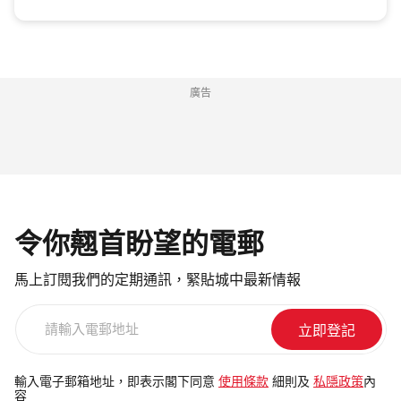
廣告
令你翹首盼望的電郵
馬上訂閱我們的定期通訊，緊貼城中最新情報
請
輸
入
電
輸入電子郵箱地址，即表示閣下同意
使用條款
細則及
私隱政策
內
容