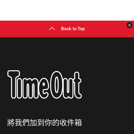
郵
地
址
Back to Top
將我們加到你的收件箱