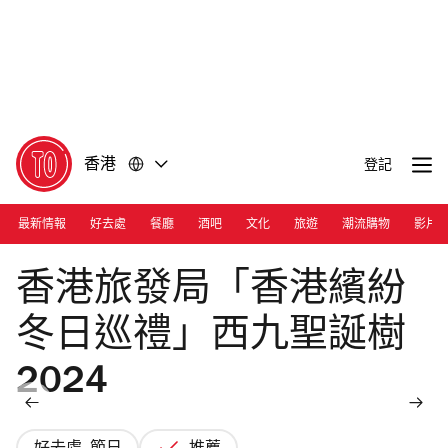
前
前
往
往
內
頁
容
尾
香港
登記
最新情報
好去處
餐廳
酒吧
文化
旅遊
潮流購物
影片
Photograph: Courtesy HKTB
香港旅發局「香港繽紛
冬日巡禮」西九聖誕樹
2024