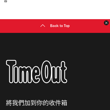
容
郵
地
址
Back to Top
將我們加到你的收件箱