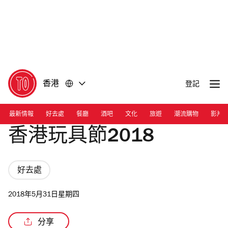
前
前
往
往
內
頁
容
尾
香港
登記
最新情報
好去處
餐廳
酒吧
文化
旅遊
潮流購物
影片
香港玩具節2018
好去處
2018年5月31日星期四
分享