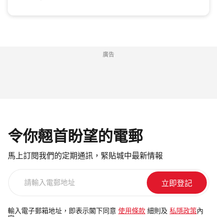
廣告
令你翹首盼望的電郵
馬上訂閱我們的定期通訊，緊貼城中最新情報
請
輸
入
電
輸入電子郵箱地址，即表示閣下同意
使用條款
細則及
私隱政策
內