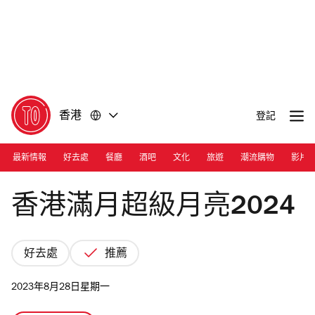
前
前
往
往
內
頁
容
尾
香港
登記
最新情報
好去處
餐廳
酒吧
文化
旅遊
潮流購物
影片
Photograph: CC/James Marvin Phelps
香港滿月超級月亮2024
好去處
推薦
2023年8月28日星期一