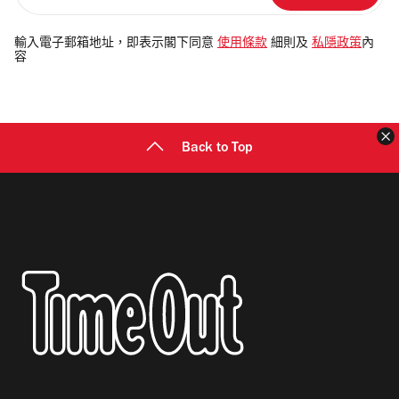
入
電
輸入電子郵箱地址，即表示閣下同意
使用條款
細則及
私隱政策
內
容
郵
地
址
Back to Top