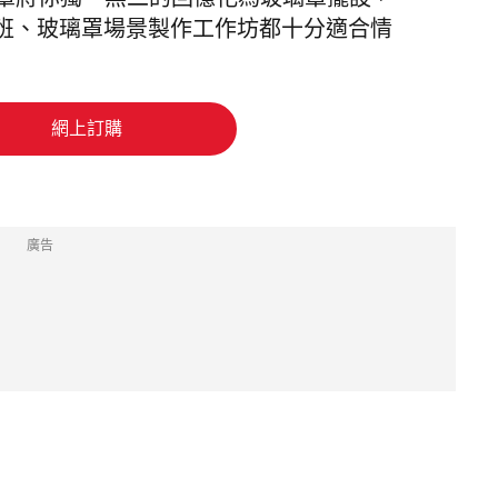
nt」場景玻璃罩將你獨一無二的回憶化為玻璃罩擺設，
班、玻璃罩場景製作工作坊都十分適合情
網上訂購
廣告