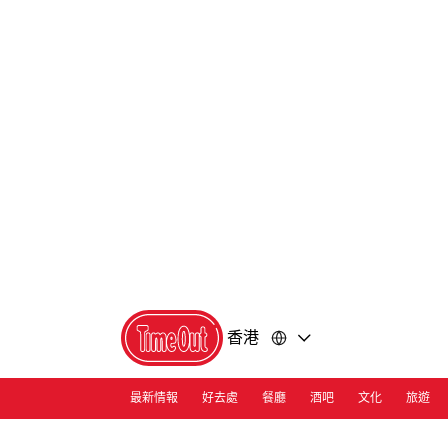
前
前
往
往
內
頁
容
尾
香港
最新情報
好去處
餐廳
酒吧
文化
旅遊