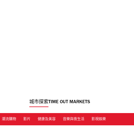
城市探索
TIME OUT MARKETS
潮流購物
影片
健康及美容
音樂與夜生活
影視娛樂