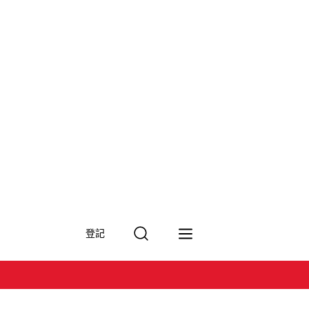
搜
登記
尋