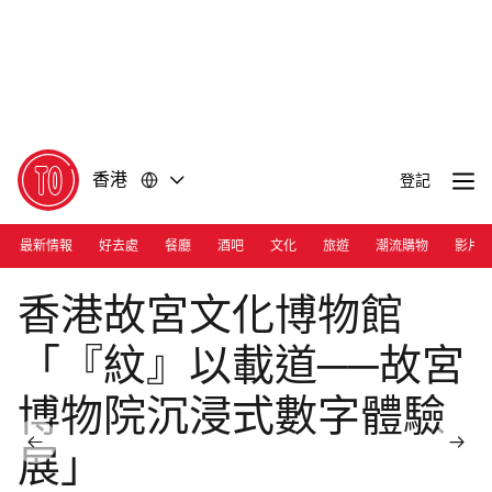
前
前
往
往
內
頁
容
尾
香港
登記
最新情報
好去處
餐廳
酒吧
文化
旅遊
潮流購物
影片
Photograph: Courtesy Hong Kong Palace Museum
香港故宮文化博物館
「『紋』以載道──故宮
博物院沉浸式數字體驗
展」