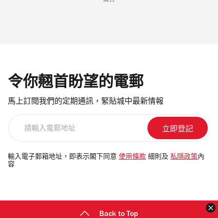
廣告
令你翹首盼望的電郵
馬上訂閱我們的定期通訊，緊貼城中最新情報
請
輸
入
電
輸入電子郵箱地址，即表示閣下同意
使用條款
細則及
私隱政策
內
容
郵
地
址
Back to Top