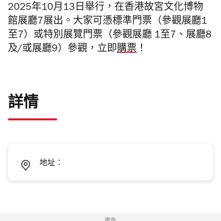
2025年
10
月
13
日舉行，在香港故宮文化博物
館展廳
7展出
。大家可憑標準門票（參觀展廳
1
至
7
）或特別展覽門票（參觀展廳 1至7、
展廳
8
及/或展廳
9
）參觀，立即
購票
！
詳情
地址：