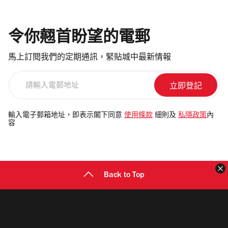
令你翹首盼望的電郵
馬上訂閱我們的定期通訊，緊貼城中最新情報
請
輸
入
電
輸入電子郵箱地址，即表示閣下同意
使用條款
細則及
私隱政策
內
容
郵
地
址
Back to Top