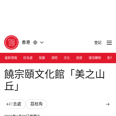
前
前
往
往
內
頁
容
尾
香港
登記
最新情報
好去處
餐廳
酒吧
文化
旅遊
潮流購物
影片
Photograph: Iris Lo
饒宗頤文化館「美之山
丘」
好去處
荔枝角