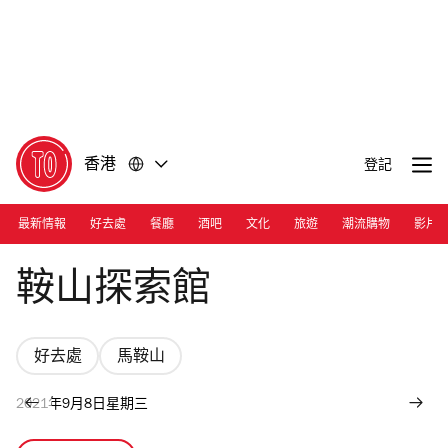
前
前
往
往
內
頁
容
尾
香港
登記
最新情報
好去處
餐廳
酒吧
文化
旅遊
潮流購物
影片
Photograph: Courtesy Grace Youth Camp
鞍山探索館
好去處
馬鞍山
2021年9月8日星期三