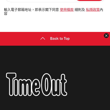
入
電
輸入電子郵箱地址，即表示閣下同意
使用條款
細則及
私隱政策
內
容
郵
地
址
Back to Top