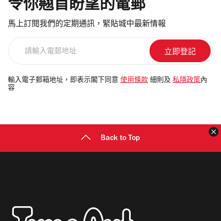
令你翹首盼望的電郵
馬上訂閱我們的定期通訊，緊貼城中最新情報
請
輸
入
電
輸入電子郵箱地址，即表示閣下同意
使用條款
細則及
私隱政策
內
容
郵
地
址
Back to Top