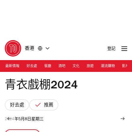
前
前
往
往
內
頁
容
尾
香港
登記
最新情報
好去處
餐廳
酒吧
文化
旅遊
潮流購物
影片
Photograph: Cara Hung | Tsing Yi Bamboo Theatre
青衣戲棚2024
好去處
推薦
2024年5月8日星期三