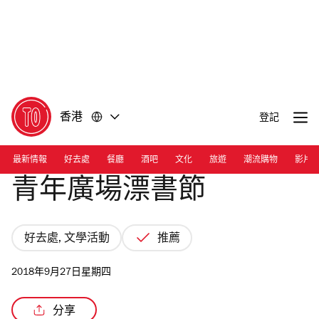
前
前
往
往
內
頁
容
尾
香港
登記
最新情報
好去處
餐廳
酒吧
文化
旅遊
潮流購物
影片
青年廣場漂書節
好去處, 文學活動
推薦
2018年9月27日星期四
分享