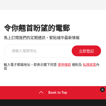
令你翹首盼望的電郵
馬上訂閱我們的定期通訊，緊貼城中最新情報
請
輸
入
電
輸入電子郵箱地址，即表示閣下同意
使用條款
細則及
私隱政策
內
容
郵
地
址
Back to Top