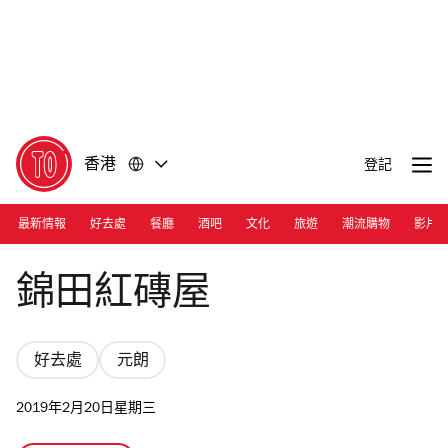
前
前
往
往
內
頁
容
尾
香港
登記
最新情報
好去處
餐廳
酒吧
文化
旅遊
潮流購物
影片
Photograph: EC
錦田紅磚屋
好去處
元朗
2019年2月20日星期三