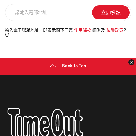
請
輸
入
電
輸入電子郵箱地址，即表示閣下同意
使用條款
細則及
私隱政策
內
容
郵
地
址
Back to Top