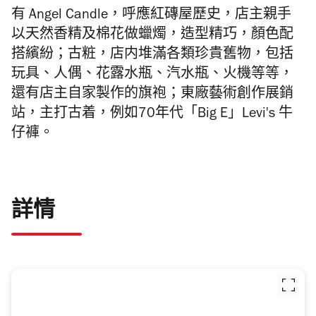
有 Angel Candle，呼應紅磚屋歷史，店主親手
以天然香精及棉花做蠟燭，造型精巧，顏色配
搭繽紛；古粧，店内堆滿各類珍貴舊物，包括
玩具、人偶、花露水瓶、汽水瓶、火機等等，
還有店主自家製作的旗袍；東廠藝術創作展銷
站，主打古着，例如70年代「Big E」Levi's 牛
仔褲。
詳情