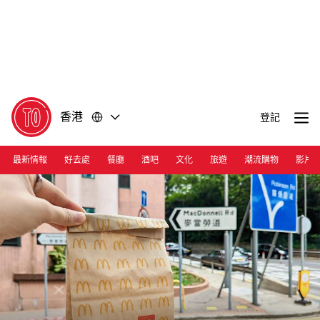
前
前
往
往
內
頁
容
尾
香港
登記
最新情報
好去處
餐廳
酒吧
文化
旅遊
潮流購物
影片