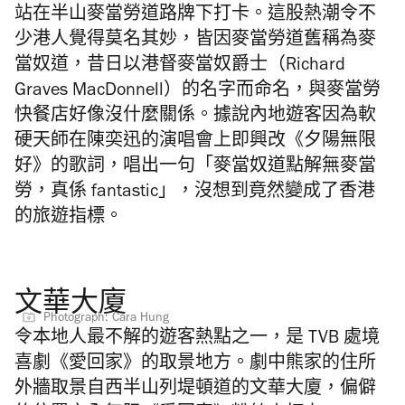
站在半山麥當勞道路牌下打卡。這股熱潮令不
少港人覺得莫名其妙，皆因麥當勞道舊稱為麥
當奴道，昔日以港督麥當奴爵士（Richard
Graves MacDonnell）的名字而命名，與麥當勞
快餐店好像沒什麼關係。據說內地遊客因為軟
硬天師在陳奕迅的演唱會上即興改《夕陽無限
好》的歌詞，唱出一句「麥當奴道點解無麥當
勞，真係 fantastic」，沒想到竟然變成了香港
的旅遊指標。
文華大廈
Photograph: Cara Hung
令本地人最不解的遊客熱點之一，是 TVB 處境
喜劇《愛回家》的取景地方。劇中熊家的住所
外牆取景自西半山列堤頓道的文華大廈，偏僻