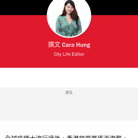
撰文
Cara Hung
City Life Editor
廣告