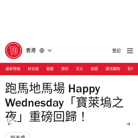
前
前
往
往
內
頁
容
尾
香港
登記
最新情報
好去處
餐廳
酒吧
文化
旅遊
潮流購物
影片
Photograph: Courtesy Hong Kong Jockey Club
跑馬地馬場 Happy
Wednesday「寶萊塢之
夜」重磅回歸！