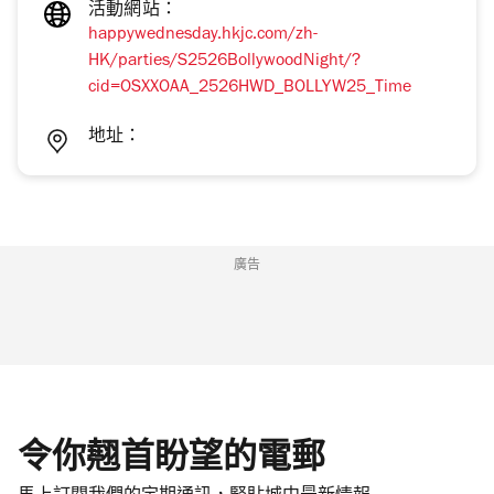
活動網站：
happywednesday.hkjc.com/zh-
HK/parties/S2526BollywoodNight/?
cid=OSXXOAA_2526HWD_BOLLYW25_Time
地址：
廣告
令你翹首盼望的電郵