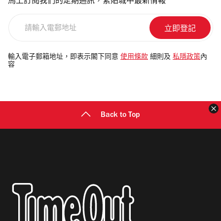
馬上訂閱我們的定期通訊，緊貼城中最新情報
請
輸
入
電
輸入電子郵箱地址，即表示閣下同意
使用條款
細則及
私隱政策
內
容
郵
地
址
Back to Top