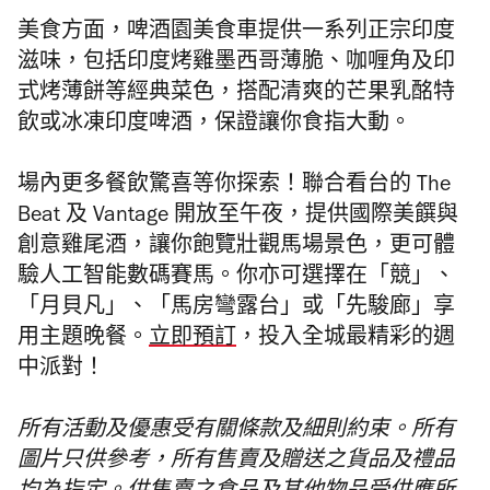
美食方面，啤酒園美食車提供一系列正宗印度
滋味，包括印度烤雞墨西哥薄脆、咖
喱
角及印
式烤薄餅等經典菜色，搭配清爽的芒果乳酩特
飲或冰凍印度啤酒，保證讓你食指大動。
場內更多餐飲驚喜等你探索！聯合看台的 The
Beat 及 Vantage 開放至午夜，提供國際美饌與
創意雞尾酒，讓你飽覽壯觀馬場景色，更可體
驗人工智能數碼賽馬。你亦可選擇在「競」、
「月貝凡」、「馬房彎露台」或「先駿廊」享
用主題晚餐。
立即
預訂
，投入全城最精彩的週
中派對！
所有活動及優惠受有關條款及細則約束。所有
圖片只供參考，所有售賣及贈送之貨品及禮品