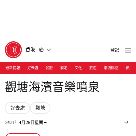
前
前
往
往
內
頁
容
尾
香港
登記
最新情報
好去處
餐廳
酒吧
文化
旅遊
潮流購物
影片
Photograph: Courtesy HAD
觀塘海濱音樂噴泉
好去處
觀塘
2021年4月28日星期三