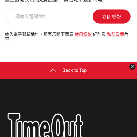
馬上訂閱我們的定期通訊，緊貼城中最新情報
請
輸
入
電
輸入電子郵箱地址，即表示閣下同意
使用條款
細則及
私隱政策
內
容
郵
地
址
Back to Top