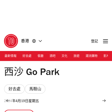
前
前
往
往
內
頁
容
尾
香港
登記
最新情報
好去處
餐廳
酒吧
文化
旅遊
潮流購物
影片
Photograph: Courtesy Go Park Sai Sha
西沙 Go Park
好去處
馬鞍山
2024年4月19日星期五