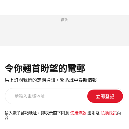
廣告
令你翹首盼望的電郵
馬上訂閱我們的定期通訊，緊貼城中最新情報
請
輸
入
電
輸入電子郵箱地址，即表示閣下同意
使用條款
細則及
私隱政策
內
容
郵
地