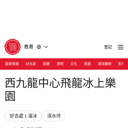
前
前
往
往
內
頁
容
尾
香港
登記
最新情報
好去處
餐廳
酒吧
文化
旅遊
潮流購物
影片
Photograph: Courtesy Dragon Centre
西九龍中心飛龍冰上樂
園
好去處 | 溜冰
深水埗