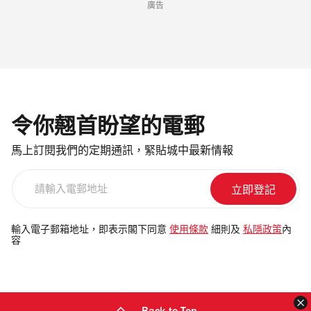
廣告
令你翹首盼望的電郵
馬上訂閱我們的定期通訊，緊貼城中最新情報
請
輸
入
電
輸入電子郵箱地址，即表示閣下同意
使用條款
細則及
私隱政策
內
容
郵
地
址