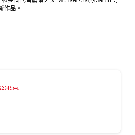
n
和英國代當藝術之父
Michael Craig-Martin
等
新作品。
=2234&t=u