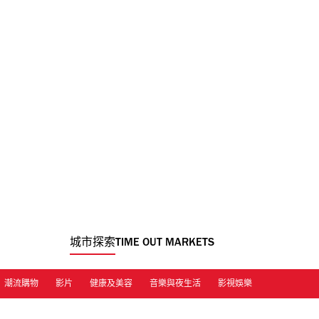
城市探索
TIME OUT MARKETS
潮流購物
影片
健康及美容
音樂與夜生活
影視娛樂