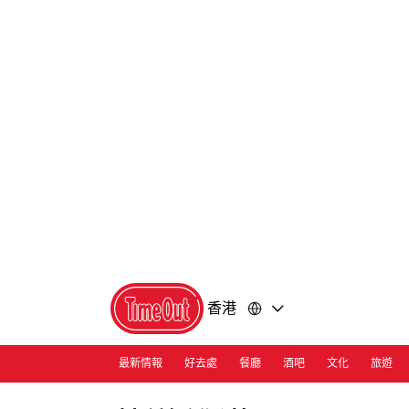
前
前
往
往
內
頁
容
尾
香港
最新情報
好去處
餐廳
酒吧
文化
旅遊