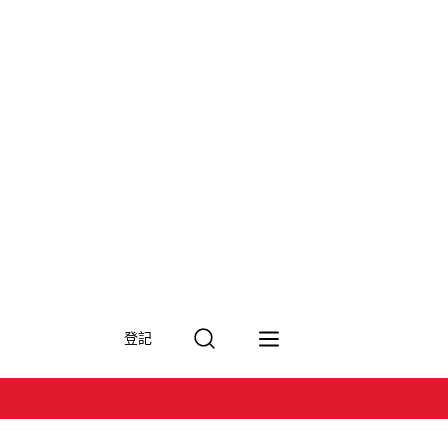
搜
登記
尋