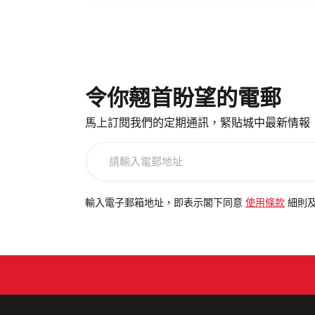
令你翹首盼望的電郵
馬上訂閱我們的定期通訊，緊貼城中最新情報
請
輸
入
電
輸入電子郵箱地址，即表示閣下同意
使用條款
細則
郵
地
址