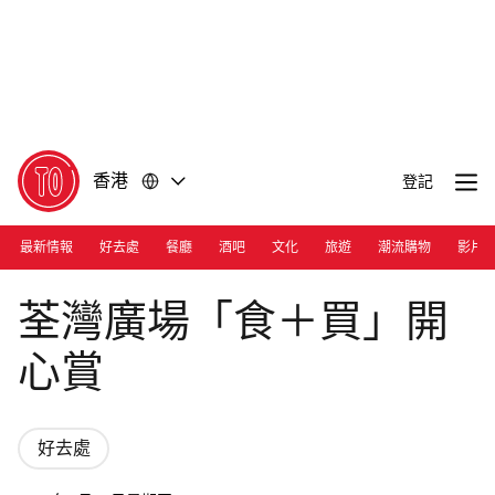
前
前
往
往
內
頁
容
尾
香港
登記
最新情報
好去處
餐廳
酒吧
文化
旅遊
潮流購物
影片
Photograph: Courtesy Tsuen Wan Plaza
荃灣廣場「食＋買」開
心賞
好去處