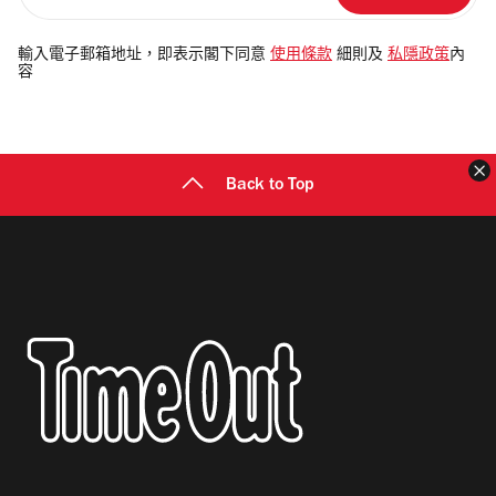
入
電
輸入電子郵箱地址，即表示閣下同意
使用條款
細則及
私隱政策
內
容
郵
地
址
Back to Top