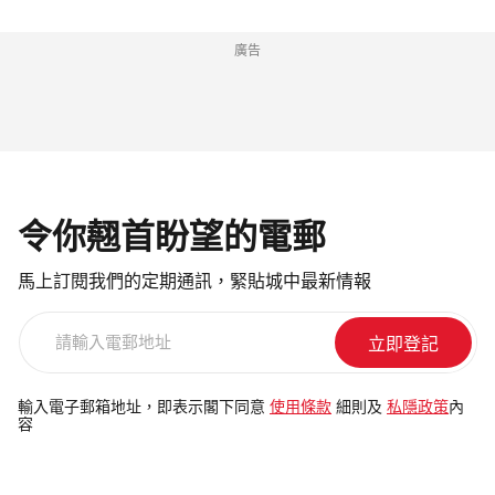
廣告
令你翹首盼望的電郵
馬上訂閱我們的定期通訊，緊貼城中最新情報
請
輸
入
電
輸入電子郵箱地址，即表示閣下同意
使用條款
細則及
私隱政策
內
容
郵
地
址