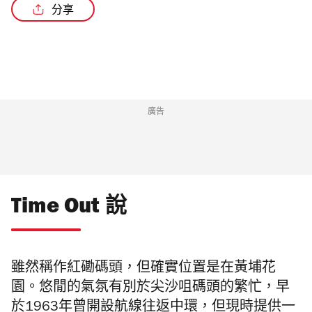
分享
廣告
Time Out 說
雖然稱作紅磡碼頭，但確實位置是在黃埔花
園。悠閒的氣氛有別於尖沙咀碼頭的繁忙，早
於
1963
年曾開設航線往返中環，但現時提供一