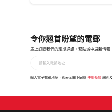
令你翹首盼望的電郵
馬上訂閱我們的定期通訊，緊貼城中最新情報
請
輸
入
電
輸入電子郵箱地址，即表示閣下同意
使用條款
細則
郵
地
址