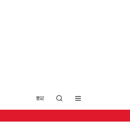
搜
登記
尋