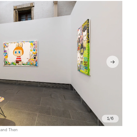
/6
 and Then
Ph