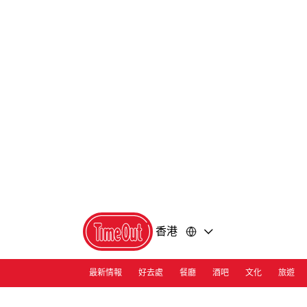
前
前
往
往
內
頁
容
尾
香港
最新情報
好去處
餐廳
酒吧
文化
旅遊