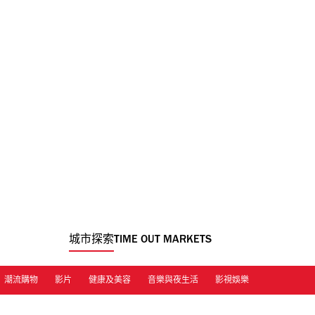
城市探索
TIME OUT MARKETS
潮流購物
影片
健康及美容
音樂與夜生活
影視娛樂