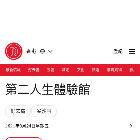
前
前
往
往
內
頁
容
尾
香港
登記
最新情報
好去處
餐廳
酒吧
文化
旅遊
潮流購物
影片
Photograph: Courtesy 2ndlife
第二人生體驗館
好去處
尖沙咀
2021年9月24日星期五