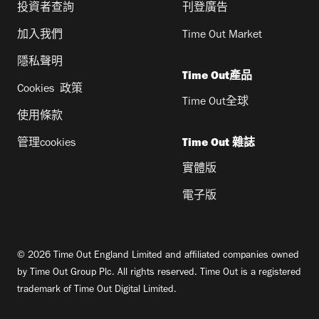
投資者查詢
刊登廣告
加入我們
Time Out Market
隱私聲明
Time Out產品
Cookies 政策
Time Out全球
使用條款
管理cookies
Time Out 雜誌
實體版
電子版
© 2026 Time Out England Limited and affiliated companies owned
by Time Out Group Plc. All rights reserved. Time Out is a registered
trademark of Time Out Digital Limited.