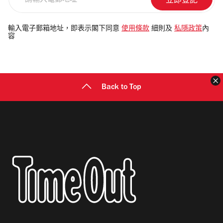
輸
入
電
輸入電子郵箱地址，即表示閣下同意
使用條款
細則及
私隱政策
內
容
郵
地
址
Back to Top