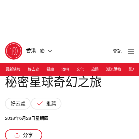
前
前
往
往
內
頁
容
尾
香港
登記
最新情報
好去處
餐廳
酒吧
文化
旅遊
潮流購物
影片
秘密星球奇幻之旅
好去處
推薦
2018年6月28日星期四
分享