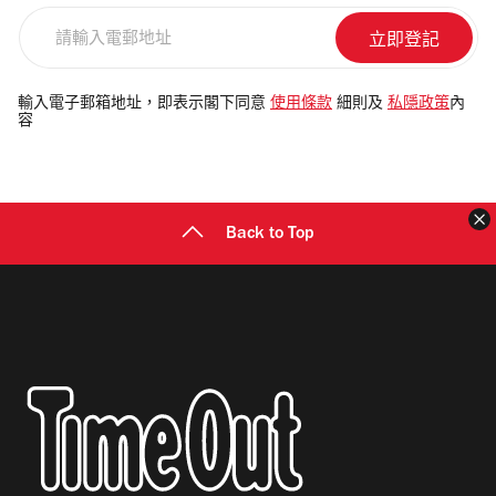
請
輸
入
電
輸入電子郵箱地址，即表示閣下同意
使用條款
細則及
私隱政策
內
容
郵
地
址
Back to Top