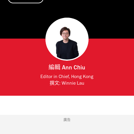
編輯
Ann Chiu
Editor in Chief, Hong Kong
撰文:
Winnie Lau
廣告