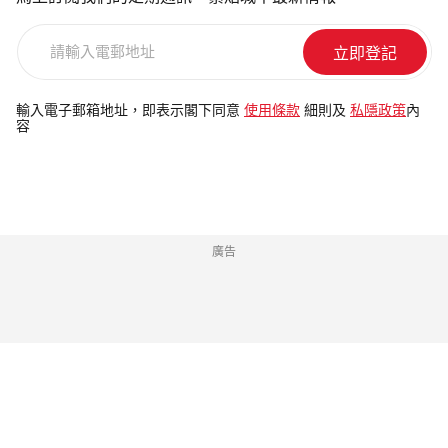
請
輸
入
電
輸入電子郵箱地址，即表示閣下同意
使用條款
細則及
私隱政策
內
容
郵
地
址
廣告