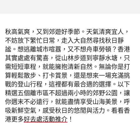
秋高氣爽，又到郊遊好季節。天氣清爽宜人，
不妨放下繁忙日常，走入大自然尋找秋日靜
謐。想逃離城市喧囂，又不想舟車勞頓？香港
其實處處有驚喜，從山林步道到寧靜水塘，只
需短短車程，就能擁抱清新自然。無論你是打
算輕鬆散步、打卡賞景，還是想來一場充滿挑
戰的登山行程，這裡都有最合適的選擇。以下
精選五個離市區不超過兩小時的郊野公園，讓
你週末不必遠行，就能盡情享受山海美景，呼
吸新鮮空氣，感受秋日的悠閒與活力。
看看香
港更多
好去處活動
推介
！