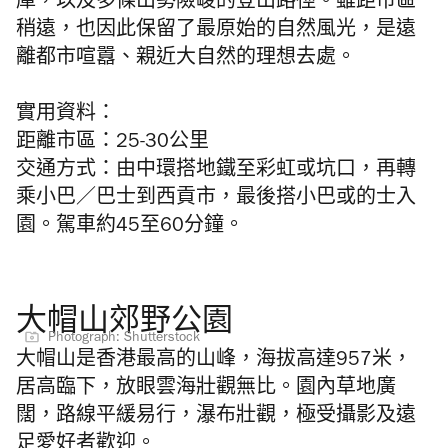
庫，以及多條山勢險峻的登山路徑。雖距市區
稍遠，也因此保留了最原始的自然風光，是遠
離都市喧囂、親近大自然的理想去處。
實用資料：
距離市區：25-30公里
交通方式：由中環搭地鐵至彩虹或坑口，再轉
乘小巴／巴士到西貢市，最後搭小巴或的士入
園。駕車約45至60分鐘。
大帽山郊野公園
Photograph: Shutterstock
大帽山是香港最高的山峰，海拔高達957米，
居高臨下，放眼雲海壯觀無比。園內草地廣
闊，路線平緩易行，瀑布壯觀，極受攝影及遠
足愛好者歡迎。