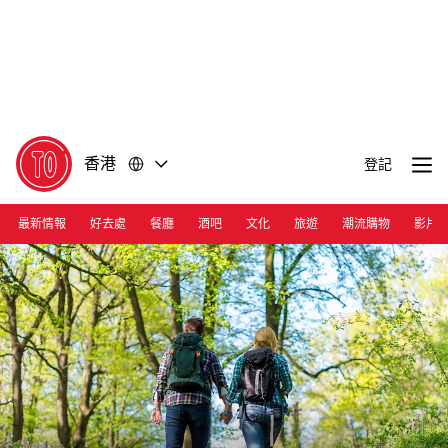
前
前
往
往
內
頁
容
尾
香港
登記
最新情報
好去處
餐廳
酒吧
文化
旅遊
潮流購物
影片