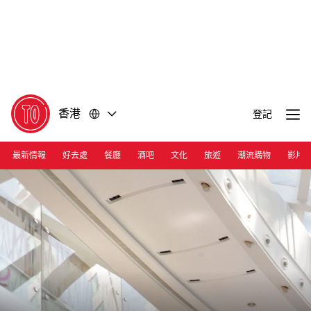
前
前
往
往
內
頁
容
尾
香港
登記
最新情報
好去處
餐廳
酒吧
文化
旅遊
潮流購物
影片