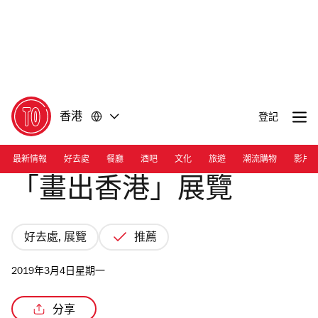
前
前
往
往
內
頁
容
尾
香港
登記
最新情報
好去處
餐廳
酒吧
文化
旅遊
潮流購物
影片
「畫出香港」展覽
好去處, 展覽
推薦
2019年3月4日星期一
分享