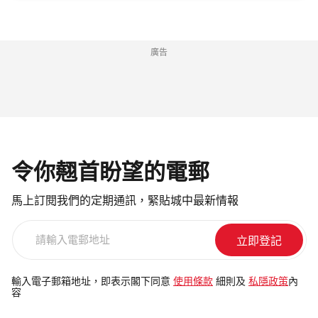
廣告
令你翹首盼望的電郵
馬上訂閱我們的定期通訊，緊貼城中最新情報
請
輸
入
電
輸入電子郵箱地址，即表示閣下同意
使用條款
細則及
私隱政策
內
容
郵
地