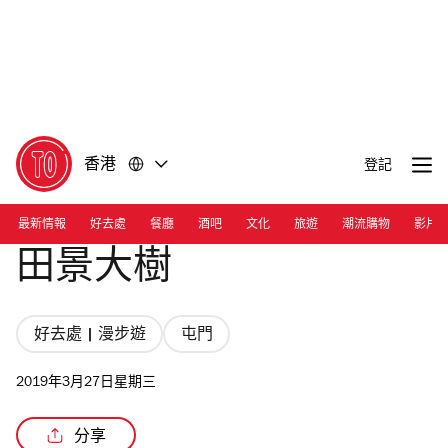
前
前
往
往
內
頁
容
尾
香港
登記
最新情報
好去處
餐廳
酒吧
文化
旅遊
潮流購物
影片
田景大樹
好去處 | 漫步遊
屯門
2019年3月27日星期三
分享