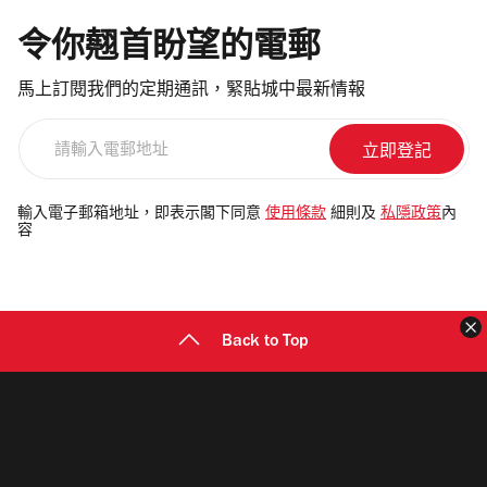
令你翹首盼望的電郵
馬上訂閱我們的定期通訊，緊貼城中最新情報
請
輸
入
電
輸入電子郵箱地址，即表示閣下同意
使用條款
細則及
私隱政策
內
容
郵
地
址
Back to Top