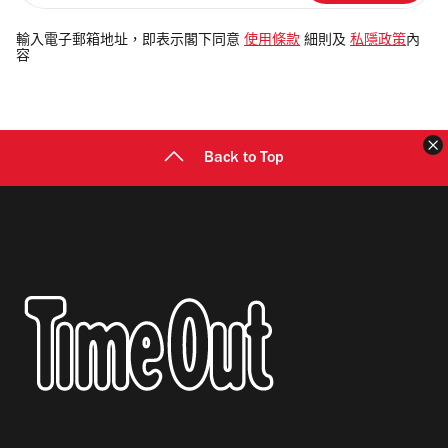
入
電
輸入電子郵箱地址，即表示閣下同意
使用條款
細則及
私隱政策
內
容
郵
地
址
Back to Top