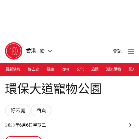
前
前
往
往
內
頁
容
尾
香港
登記
最新情報
好去處
餐廳
酒吧
文化
旅遊
潮流購物
影片
Photograph: Joshua Lin | Wan Po Road Pet Garden
環保大道寵物公園
好去處
西貢
2023年6月6日星期二